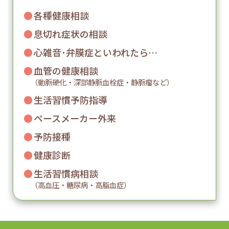
●
各種健康相談
●
息切れ症状の相談
●
心雑音･弁膜症といわれたら…
●
血管の健康相談
（動脈硬化・深部静脈血栓症・静脈瘤など）
●
生活習慣予防指導
●
ペースメーカー外来
●
予防接種
●
健康診断
●
生活習慣病相談
（高血圧・糖尿病・高脂血症）